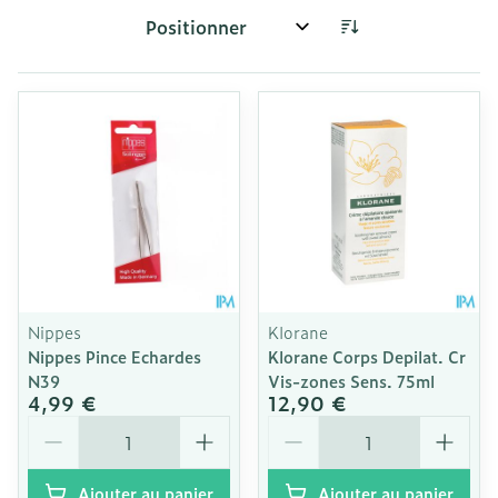
Trier par:
Nippes
Klorane
Nippes Pince Echardes
Klorane Corps Depilat. Cr
N39
Vis-zones Sens. 75ml
4,99 €
12,90 €
Quantité
Quantité
Ajouter au panier
Ajouter au panier