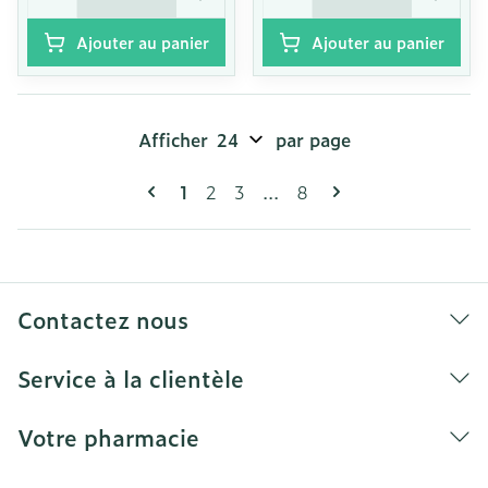
Ajouter au panier
Ajouter au panier
Afficher
par page
Pages
Vous lisez actuellement la page
Page
Page
Page
1
2
3
...
8
Contactez nous
Service à la clientèle
Votre pharmacie