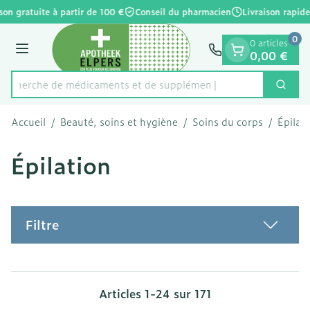
Diapositive 1 de 1
Aller au contenu
son gratuite à partir de 100 €
Conseil du pharmacien
Livraison rapide
0
0 articles
Menu
0,00 €
Recherche de médicamen
Cherc
Rechercher
Accueil
/
Beauté, soins et hygiène
/
Soins du corps
/
Épilat
Épilation
Filtre
Articles
1
-
24
sur
171