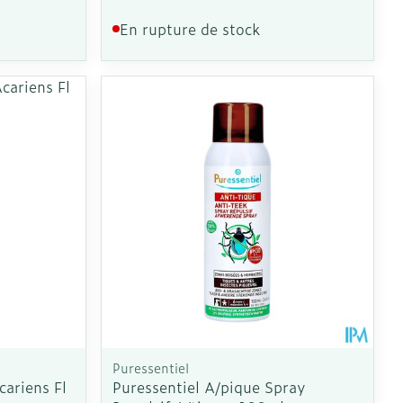
En rupture de stock
CBD
Puressentiel
cariens Fl
Puressentiel A/pique Spray