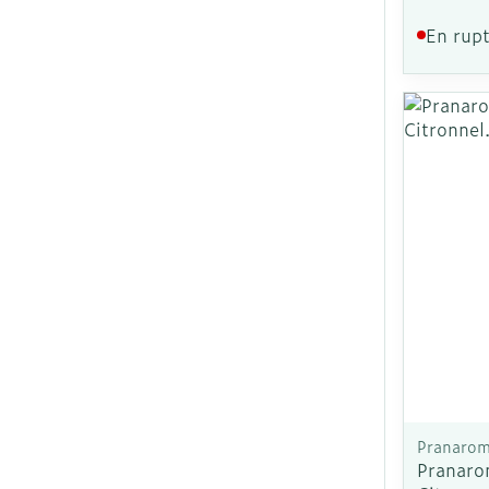
En rupt
Ronflement
Pranaro
Pranaro