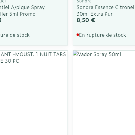
iel
Sonora
ntiel A/pique Spray
Sonora Essence Citronel
ller 5ml Promo
30ml Extra Pur
€
8,50 €
ure de stock
En rupture de stock