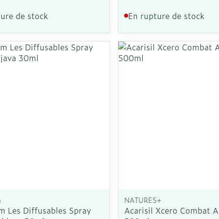
ure de stock
En rupture de stock
Autobronzants
Rasage
m
NATURES+
m Les Diffusables Spray
Acarisil Xcero Combat A