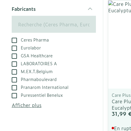
appareils aéro
Tablettes
Fabricants
filter
Accessoires a
Crème, gel et
Pieds et jamb
Oxygène
Pieds secs, cal
crevasses
Ceres Pharma
Système respi
Eurolabor
Ampoules
GSA Healthcare
Callosités
Muscles et art
LABORATOIRES A
Cors
M.EX.T.Belgium
Aiguilles et s
Pharmaboulevard
Afficher plus
Pranarom International
Infections
Seringues
Puressentiel Benelux
Care Plus
Solution injec
Care Pl
Spécifiquemen
Afficher plus
Eucalyp
hommes
Aiguilles
31,99 
Poux
Aiguilles styl
Soins du corp
En rupt