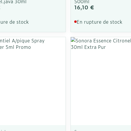
el.java 30ml
500ml
€
16,10 €
ure de stock
En rupture de stock