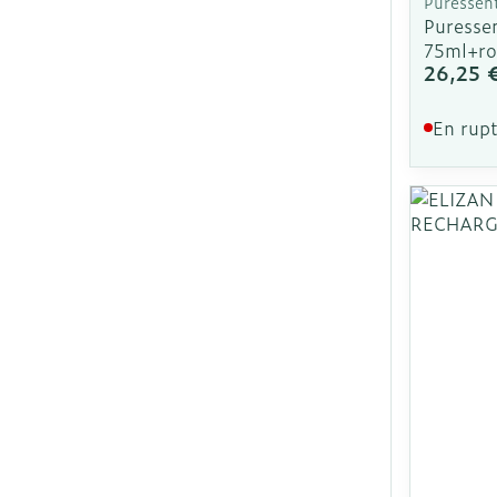
Puressent
Puresse
75ml+ro
26,25 
En rupt