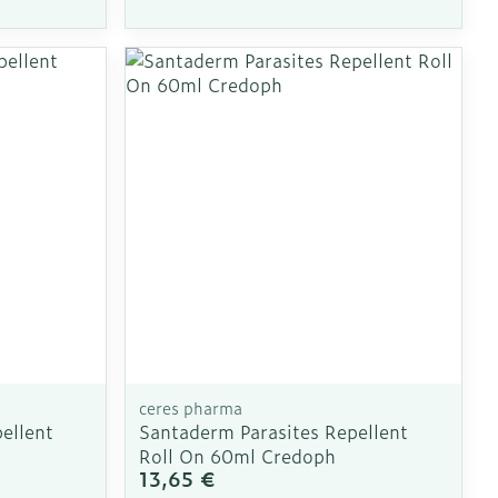
 pieds
ie
Médications diverses
intime
Tonic - lotion
us
e
Eau micellaire
Yeux
us
Afficher plus
nti-insectes
Senteur
ceres pharma
ellent
Santaderm Parasites Repellent
Roll On 60ml Credoph
13,65 €