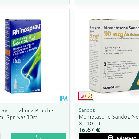
ment
Médicament
Sur prescription
ray+eucal.nez Bouche
Sandoz
Mometasone Sandoz Ne
ml Spr Nas.10ml
X 140 1 Fl
16,67 €
é
Réservez