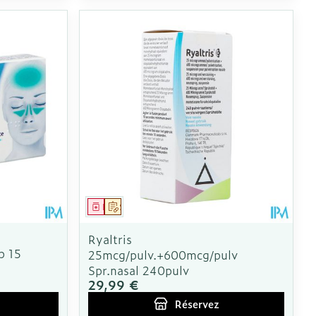
Médicament
Sur prescription
Ryaltris
p 15
25mcg/pulv.+600mcg/pulv
Spr.nasal 240pulv
29,99 €
Réservez