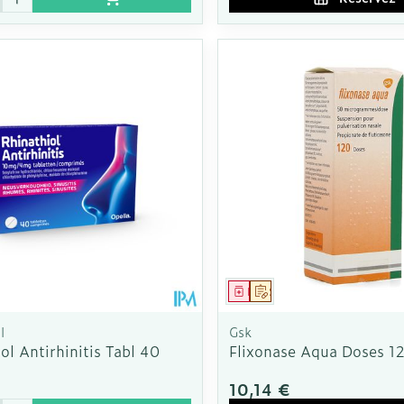
ment
Médicament
Sur prescription
l
Gsk
ol Antirhinitis Tabl 40
Flixonase Aqua Doses 
10,14 €