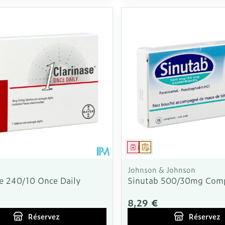
ment
 prescription
Médicament
Sur prescription
Johnson & Johnson
se 240/10 Once Daily
Sinutab 500/30mg Com
8,29 €
Réservez
Réservez