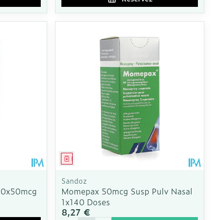
Médicament
Sandoz
120x50mcg
Momepax 50mcg Susp Pulv Nasal
1x140 Doses
8,27 €