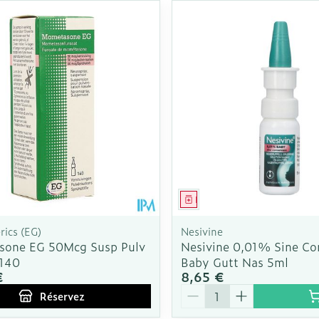
Autobronzants
Rasage
ment
 prescription
Médicament
ics (EG)
Nesivine
one EG 50Mcg Susp Pulv
Nesivine 0,01% Sine Co
 140
Baby Gutt Nas 5ml
€
8,65 €
Quantité
Réservez