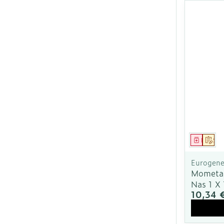
Ronflement
Médica
Sur
Eurogener
Mometas
Nas 1 X
10,34 