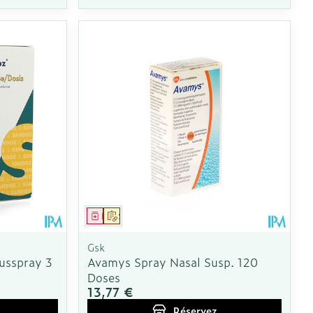
Médicament
Sur prescription
Gsk
usspray 3
Avamys Spray Nasal Susp. 120
Doses
13,77 €
Réservez