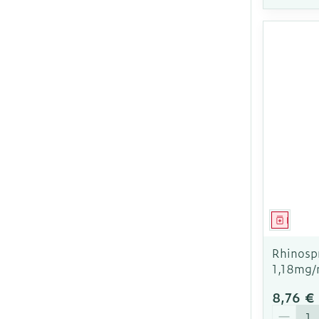
Médica
Rhinosp
1,18mg/
8,76 €
Quantit