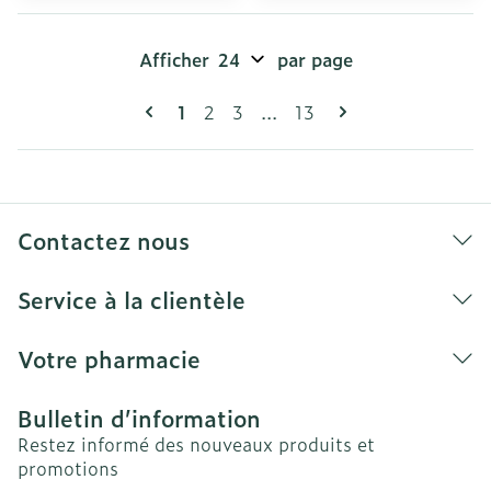
Afficher
par page
Pages
Vous lisez actuellement la page
Page
Page
Page
1
2
3
...
13
Contactez nous
Service à la clientèle
Votre pharmacie
Bulletin d’information
Restez informé des nouveaux produits et
promotions