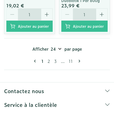
Duobiotik 1 Pdr 800g
19,02 €
23,99 €
Quantité
Quantité
Ajouter au panier
Ajouter au panier
Afficher
par page
Pages
Vous lisez actuellement la page
Page
Page
Page
1
2
3
...
11
Contactez nous
Service à la clientèle