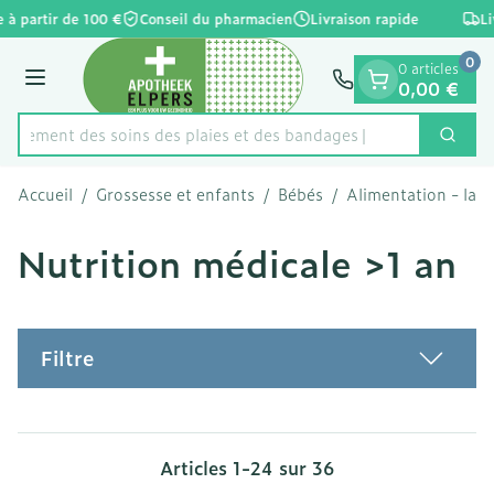
Diapositive 1 de 1
Aller au contenu
 à partir de 100 €
Conseil du pharmacien
Livraison rapide
Liv
0
0 articles
Menu
0,00 €
apidement des soins des plaies et des bandages
Cherc
Rechercher
Accueil
/
Grossesse et enfants
/
Bébés
/
Alimentation - lait
Nutrition médicale >1 an
Filtre
Articles
1
-
24
sur
36