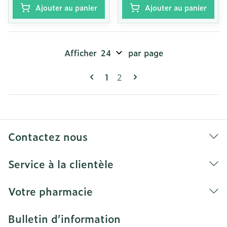
Ajouter au panier
Ajouter au panier
Afficher
par page
Pages
Vous lisez actuellement la pag
Page
1
2
Contactez nous
Service à la clientèle
Votre pharmacie
Bulletin d’information