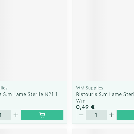
Autobronzants
Rasage
lies
WM Supplies
s S.m Lame Sterile N21 1
Bistouris S.m Lame Steri
Wm
0,49 €
é
Quantité