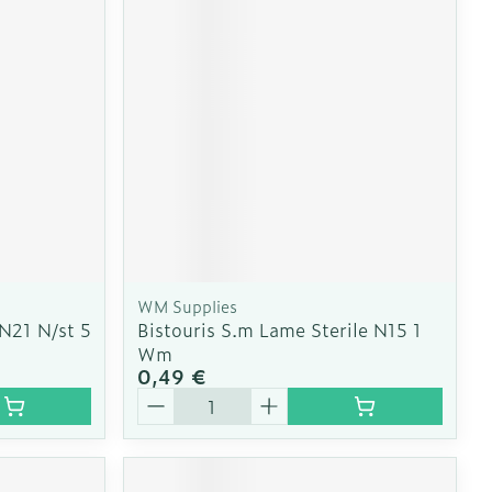
e
Eau micellaire
Yeux
us
Afficher plus
nti-insectes
Senteur
WM Supplies
N21 N/st 5
Bistouris S.m Lame Sterile N15 1
Wm
0,49 €
Quantité