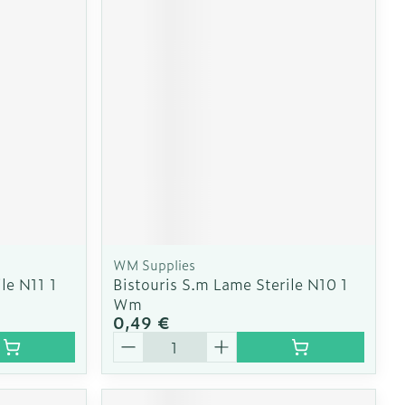
CBD
WM Supplies
le N11 1
Bistouris S.m Lame Sterile N10 1
Wm
0,49 €
Quantité