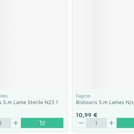
lies
Fagron
s S.m Lame Sterile N23 1
Bistouris S.m Lames N/s
10,99 €
é
Quantité