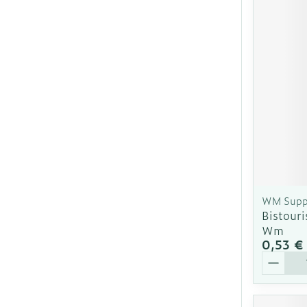
Ronflement
WM Supp
Bistouri
Wm
0,53 €
Quantit