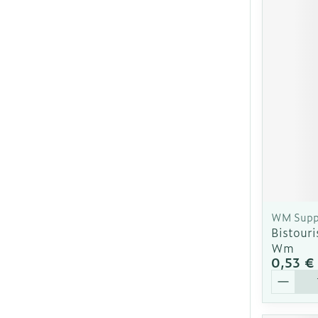
WM Supp
Bistouri
Wm
0,53 €
Quantit