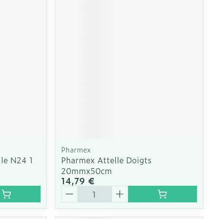
Pharmex
ile N24 1
Pharmex Attelle Doigts
20mmx50cm
14,79 €
Quantité