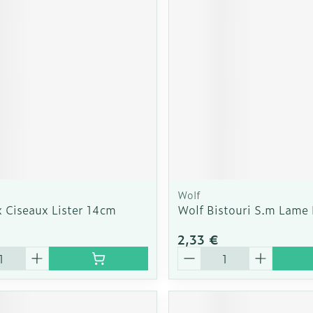
Soin intim
Ombres à paupières
Massage
Afficher plus
cessoires
Masques chirurgique
Afficher pl
ge
Compléments
Répulsifs a
nutritionnels
mentation
 - peau
Wolf
 Ciseaux Lister 14cm
Wolf Bistouri S.m Lame 
2,33 €
é
Quantité