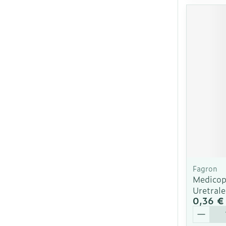
Fagron
Medicop
Uretral
0,36 €
Quantit