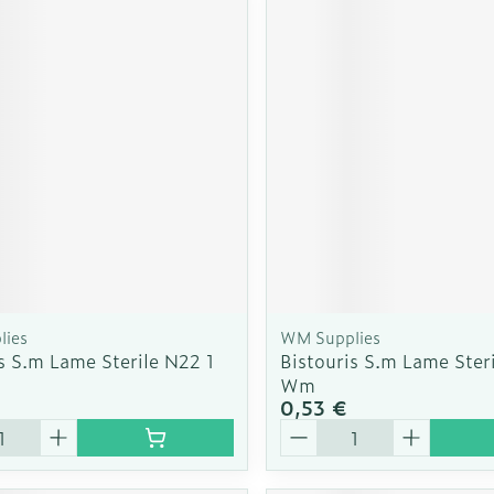
lies
WM Supplies
s S.m Lame Sterile N22 1
Bistouris S.m Lame Ster
Wm
0,53 €
é
Quantité