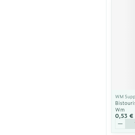
WM Supp
Bistouri
Wm
0,53 €
Quantit