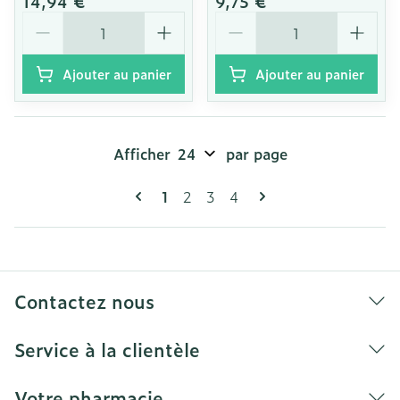
14,94 €
9,75 €
Quantité
Quantité
Ajouter au panier
Ajouter au panier
Afficher
par page
Pages
Vous lisez actuellement la page
Page
Page
Page
1
2
3
4
Contactez nous
Service à la clientèle
Votre pharmacie