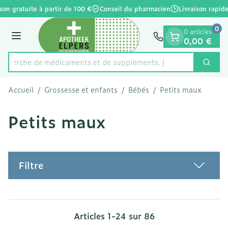
Diapositive 1 de 1
Aller au contenu
son gratuite à partir de 100 €
Conseil du pharmacien
Livraison rapide
0
0 articles
Menu
0,00 €
Recherche de médicament
Cherc
Rechercher
Accueil
/
Grossesse et enfants
/
Bébés
/
Petits maux
Petits maux
Filtre
Articles
1
-
24
sur
86