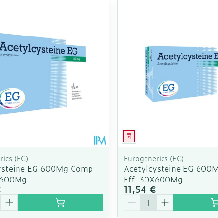
Autobronzants
Rasage
ment
Médicament
ics (EG)
Eurogenerics (EG)
ysteine EG 600Mg Comp
Acetylcysteine EG 600
X600Mg
Eff. 30X600Mg
€
11,54 €
é
Quantité