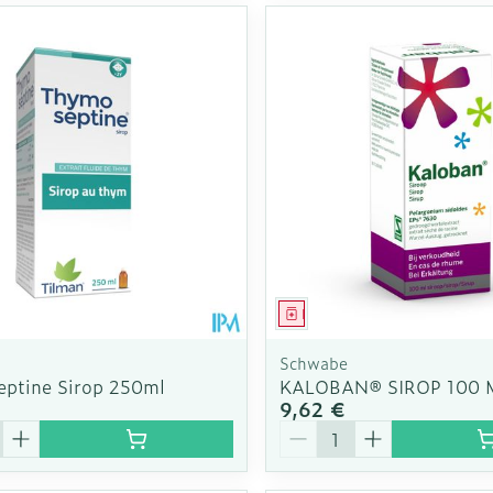
ment
Médicament
Schwabe
ptine Sirop 250ml
KALOBAN® SIROP 100 
9,62 €
é
Quantité