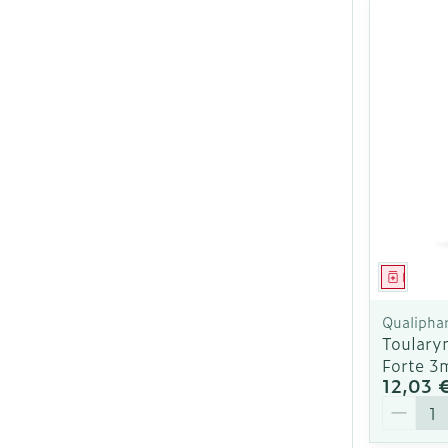
Médica
Qualipha
Toulary
Forte 3
12,03 
Quantit