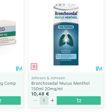
 pieds
ie
Médications diverses
intime
Tonic - lotion
us
e
Eau micellaire
Yeux
us
Afficher plus
nti-insectes
Senteur
Médicament
Johnson & Johnson
Mg Comp
Bronchosedal Mucus Menthol
150ml 20mg/ml
10,48 €
Quantité