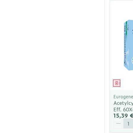
Ronflement
Médica
Eurogener
Acetylc
Eff. 60
15,39 
Quantit