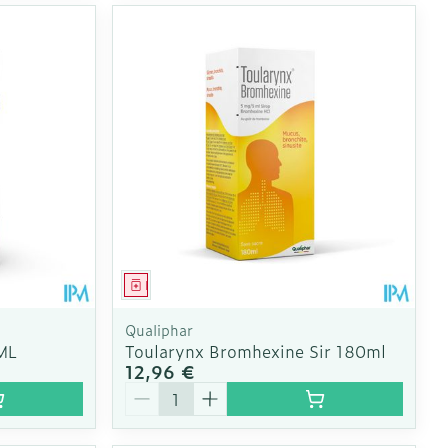
Médicament
Qualiphar
ML
Toularynx Bromhexine Sir 180ml
12,96 €
Quantité