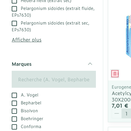
Hedera helix (extrait sec)
appareils aéro
Tablettes
Pelargonium sidoides (extrait fluide,
EPs7630)
Accessoires a
Crème, gel et
Pieds et jamb
Pelargonium sidoides (extrait sec,
Oxygène
EPs7630)
Pieds secs, cal
Afficher plus
crevasses
Système respi
Ampoules
Callosités
Muscles et art
Marques
filter
Cors
Médica
Aiguilles et s
Afficher plus
Eurogener
Infections
Seringues
Acetylc
A. Vogel
30X20
Solution injec
Bepharbel
Spécifiquemen
7,01 €
hommes
Bisolvon
Aiguilles
Quantit
Poux
Boehringer
Aiguilles styl
Soins du corp
Conforma