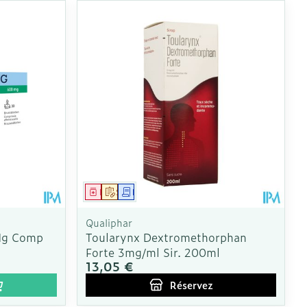
CBD
Médicament
Sur prescription
Demande écrite
Qualiphar
Mg Comp
Toularynx Dextromethorphan
Forte 3mg/ml Sir. 200ml
13,05 €
Réservez