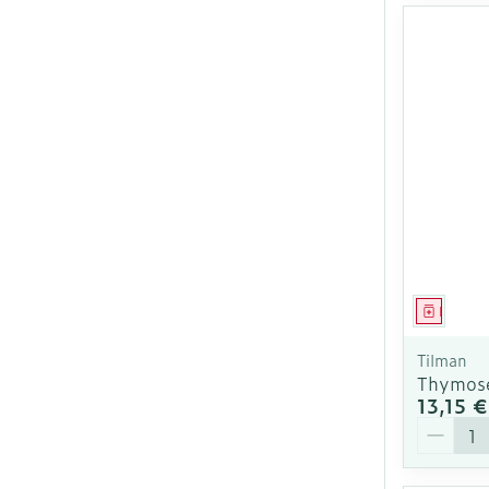
Médica
Tilman
Thymose
13,15 €
Quantit