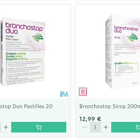
ment
Médicament
stop Duo Pastilles 20
Bronchostop Sirop 200
12,99 €
é
Quantité