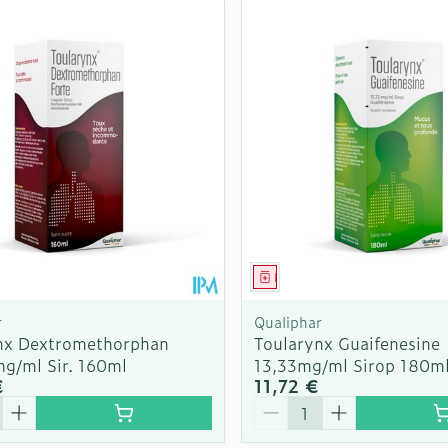
ment
Médicament
r
Qualiphar
nx Dextromethorphan
Toularynx Guaifenesine
mg/ml Sir. 160ml
13,33mg/ml Sirop 180m
€
11,72 €
é
Quantité