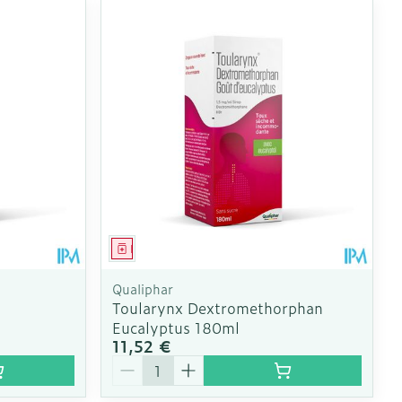
Médicament
Qualiphar
Toularynx Dextromethorphan
l
Eucalyptus 180ml
11,52 €
Quantité