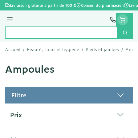
Aller au contenu
Livraison gratuite à partir de 100 €
Conseil du pharmacien
Livr
Menu
Cherc
Rechercher
Accueil
/
Beauté, soins et hygiène
/
Pieds et jambes
/
Ampo
Ampoules
Filtre
Passer à la liste des produits
Prix
filter