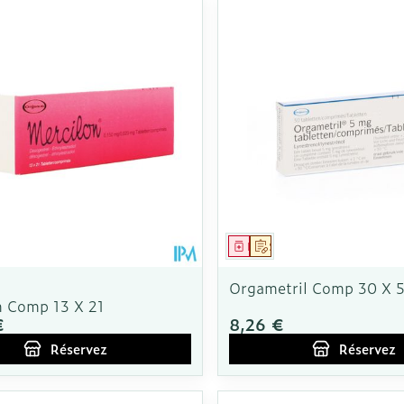
ment
 prescription
Médicament
Sur prescription
Orgametril Comp 30 X 
n Comp 13 X 21
€
8,26 €
Réservez
Réservez