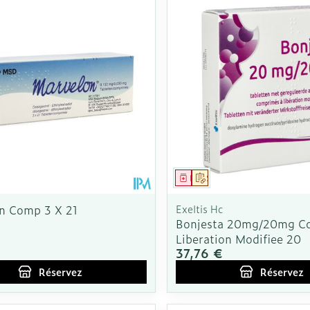
ment
 prescription
Médicament
Sur prescription
n Comp 3 X 21
Exeltis Hc
Bonjesta 20mg/20mg C
Liberation Modifiee 20
€
37,76 €
Réservez
Réservez