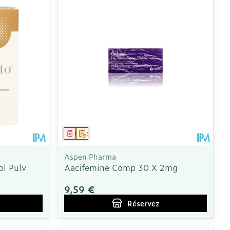
CBD
Médicament
Sur prescription
Aspen Pharma
l Pulv
Aacifemine Comp 30 X 2mg
9,59 €
Réservez