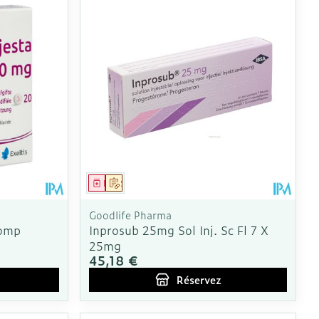
Médicament
Sur prescription
Goodlife Pharma
omp
Inprosub 25mg Sol Inj. Sc Fl 7 X
25mg
45,18 €
Réservez