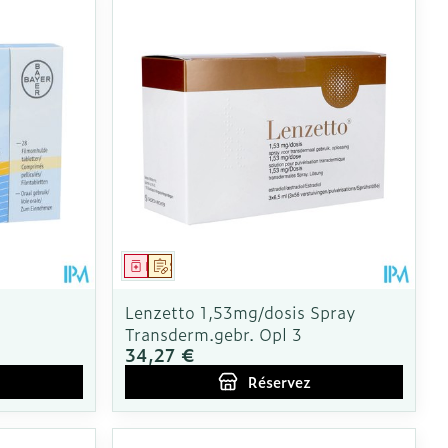
 pieds
ie
Médications diverses
intime
Tonic - lotion
us
e
Eau micellaire
Yeux
us
Afficher plus
nti-insectes
Senteur
Médicament
Sur prescription
Lenzetto 1,53mg/dosis Spray
Transderm.gebr. Opl 3
34,27 €
Réservez