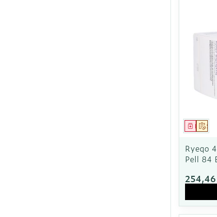
Ronflement
Médica
Sur
Ryeqo 
Pell 84 
254,46