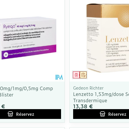
Autobronzants
Rasage
ment
 prescription
Médicament
Sur prescription
40mg/1mg/0,5mg Comp
Gedeon Richter
Lenzetto 1,53mg/dose So
Blister
Transdermique
 €
13,38 €
Réservez
Réservez