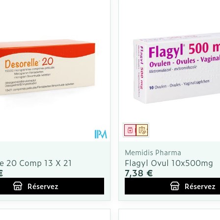
ment
 prescription
Médicament
Sur prescription
Memidis Pharma
le 20 Comp 13 X 21
Flagyl Ovul 10x500mg
€
7,38 €
Réservez
Réservez