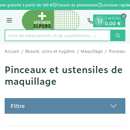
Diapositive 1 de 1
Aller au contenu
son gratuite à partir de 100 €
Conseil du pharmacien
Livraison rapide
0
0 articles
Menu
0,00 €
Recherche de médicaments et
Cherc
Rechercher
Accueil
/
Beauté, soins et hygiène
/
Maquillage
/
Pinceaux e
Pinceaux et ustensiles de
maquillage
Filtre