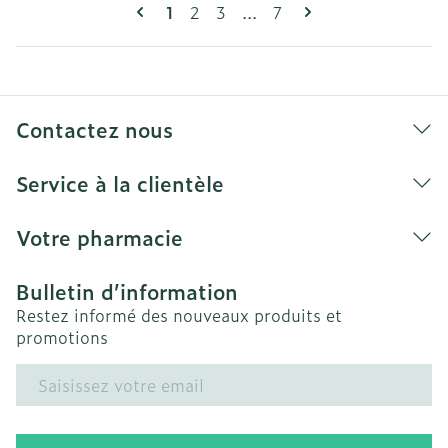
Pages
Vous lisez actuellement la page
Page
Page
Page
1
2
3
...
7
Contactez nous
Service à la clientèle
Votre pharmacie
Bulletin d’information
Restez informé des nouveaux produits et
promotions
Adresse mail