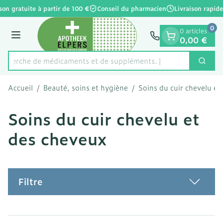
Diapositive 1 de 1
Aller au contenu
son gratuite à partir de 100 €
Conseil du pharmacien
Livraison rapide
0
0 articles
Menu
0,00 €
Recherche de médicaments et
Cherc
Rechercher
Accueil
/
Beauté, soins et hygiène
/
Soins du cuir chevelu et
Soins du cuir chevelu et
des cheveux
Filtre