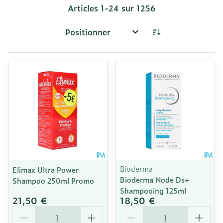
Articles
1
-
24
sur
1256
Trier par:
Bioderma
Elimax Ultra Power
Bioderma Node Ds+
Shampoo 250ml Promo
Shampooing 125ml
21,50 €
18,50 €
Quantité
Quantité