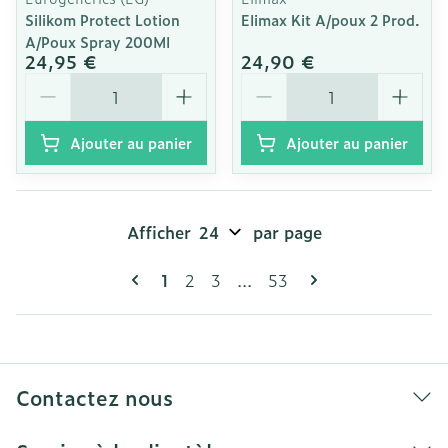
Silikom Protect Lotion
Elimax Kit A/poux 2 Prod.
A/Poux Spray 200Ml
24,95 €
24,90 €
Quantité
Quantité
Ajouter au panier
Ajouter au panier
Afficher
par page
Pages
Vous lisez actuellement la page
Page
Page
Page
1
2
3
...
53
Contactez nous