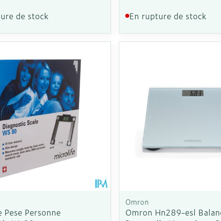
ure de stock
En rupture de stock
Autobronzants
Rasage
Omron
e Pese Personne
Omron Hn289-esl Balan