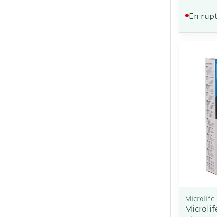
En rupt
Ronflement
Microlife
Microlif