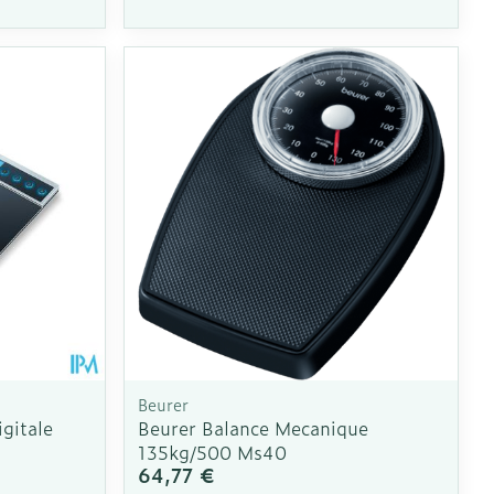
 pieds
ie
Médications diverses
intime
Tonic - lotion
us
e
Eau micellaire
Yeux
us
Afficher plus
nti-insectes
Senteur
Beurer
gitale
Beurer Balance Mecanique
135kg/500 Ms40
64,77 €