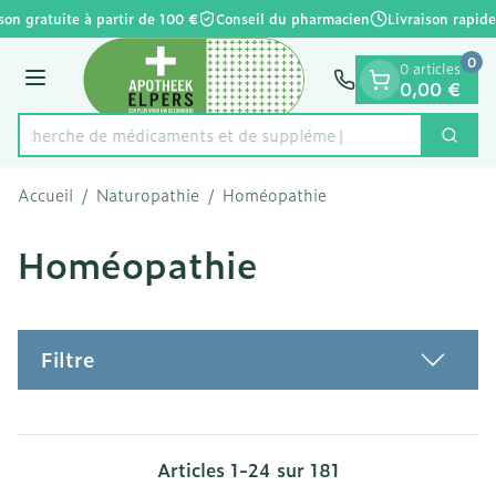
Diapositive 1 de 1
Aller au contenu
son gratuite à partir de 100 €
Conseil du pharmacien
Livraison rapide
0
0 articles
Menu
0,00 €
Recherche de médicam
Cherc
Rechercher
Accueil
/
Naturopathie
/
Homéopathie
Homéopathie
Filtre
Articles
1
-
24
sur
181