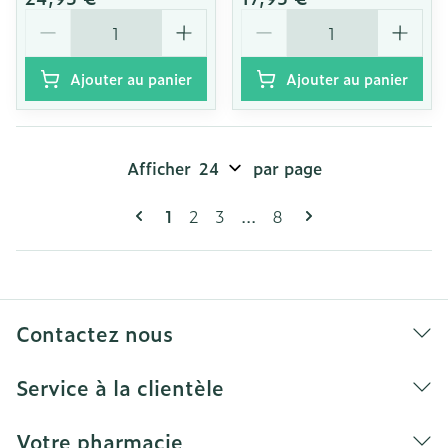
Quantité
Quantité
Ajouter au panier
Ajouter au panier
Afficher
par page
Pages
Vous lisez actuellement la page
Page
Page
Page
1
2
3
...
8
Contactez nous
Service à la clientèle
Votre pharmacie