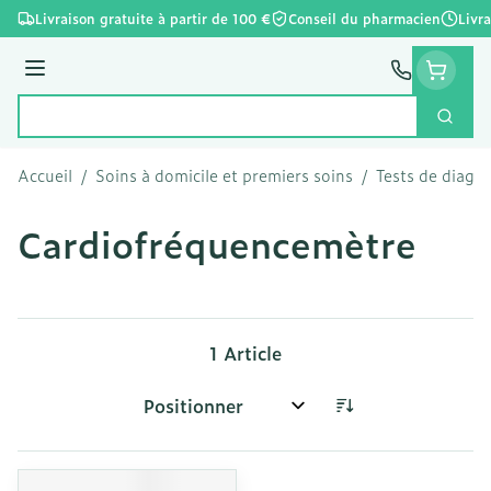
Aller au contenu
Livraison gratuite à partir de 100 €
Conseil du pharmacien
Livr
Menu
Cherc
Rechercher
Accueil
/
Soins à domicile et premiers soins
/
Tests de diagno
Cardiofréquencemètre
1
Article
Trier par: