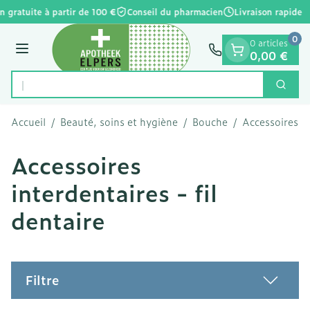
Diapositive 1 de 1
Aller au contenu
n gratuite à partir de 100 €
Conseil du pharmacien
Livraison rapide
0
0 articles
Menu
0,00 €
Trouvez
Cherc
Rechercher
Accueil
/
Beauté, soins et hygiène
/
Bouche
/
Accessoires in
Accessoires
interdentaires - fil
dentaire
Filtre