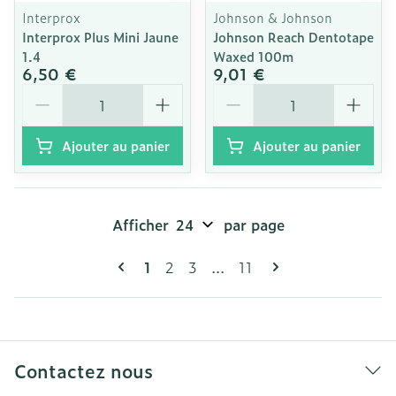
Interprox
Johnson & Johnson
Interprox Plus Mini Jaune
Johnson Reach Dentotape
1.4
Waxed 100m
6,50 €
9,01 €
Quantité
Quantité
Ajouter au panier
Ajouter au panier
Afficher
par page
Pages
Vous lisez actuellement la page
Page
Page
Page
1
2
3
...
11
Contactez nous