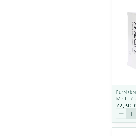
Ronflement
Eurolabo
Medi-7 P
22,30 
Quantit