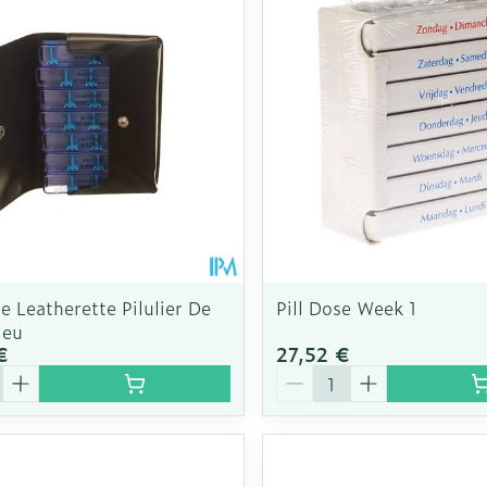
 Leatherette Pilulier De
Pill Dose Week 1
leu
€
27,52 €
é
Quantité