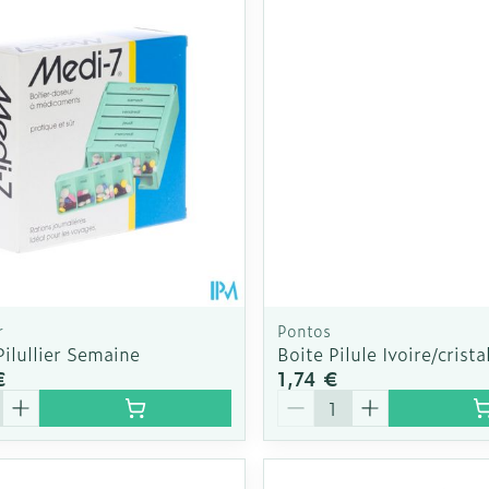
Autobronzants
Rasage
r
Pontos
ilullier Semaine
Boite Pilule Ivoire/crist
€
1,74 €
é
Quantité