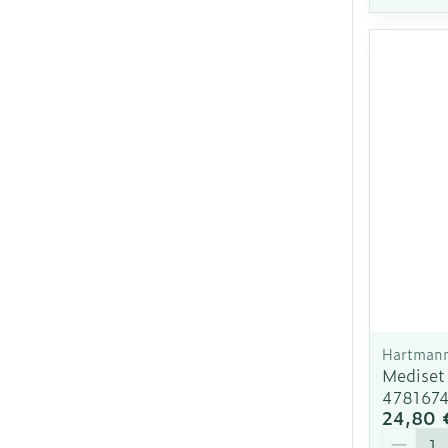
Hartman
Mediset
478167
24,80 
Quantit