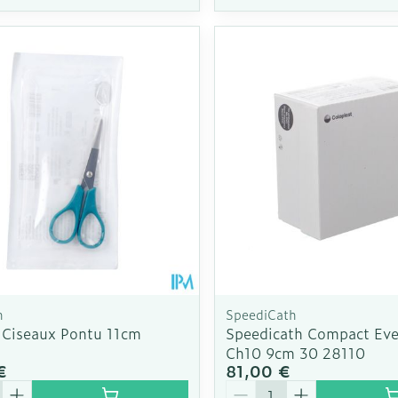
n
SpeediCath
 Ciseaux Pontu 11cm
Speedicath Compact Ev
4
Ch10 9cm 30 28110
€
81,00 €
é
Quantité