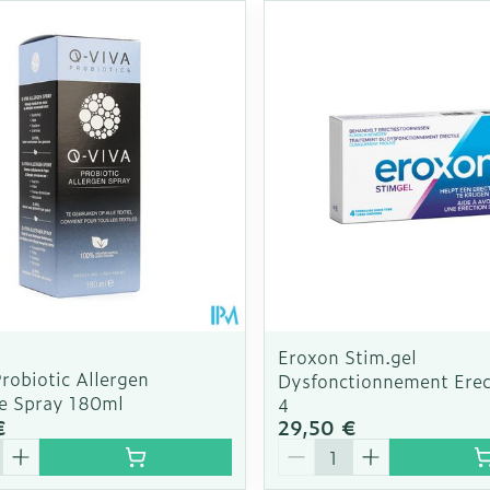
Autobronzants
Rasage
Eroxon Stim.gel
robiotic Allergen
Dysfonctionnement Erec
e Spray 180ml
4
€
29,50 €
é
Quantité