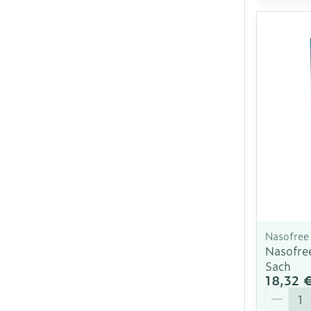
Nasofree
Nasofre
Sach
18,32 
Quantit