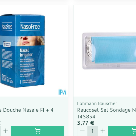
Lohmann Rauscher
e Douche Nasale Fl + 4
Raucoset Set Sondage N
145834
€
3,77 €
é
Quantité