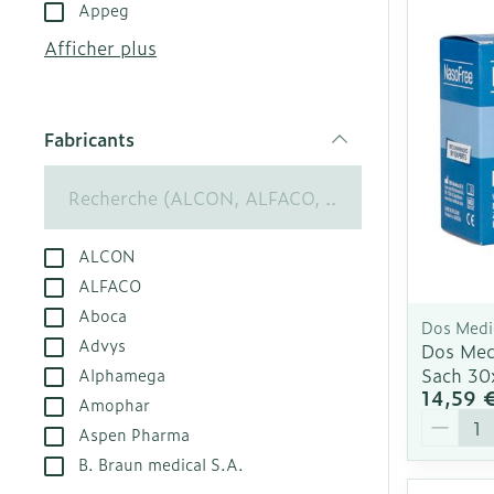
Appeg
appareils aéro
Tablettes
Afficher plus
Accessoires a
Crème, gel et
Pieds et jamb
Oxygène
Pieds secs, cal
Fabricants
crevasses
filter
Système respi
Ampoules
Callosités
Muscles et art
ALCON
Cors
ALFACO
Aiguilles et s
Afficher plus
Aboca
Dos Medi
Infections
Seringues
Advys
Dos Med
Sach 30
Alphamega
Solution injec
Spécifiquemen
14,59 
Amophar
hommes
Aiguilles
Quantit
Aspen Pharma
Poux
Aiguilles styl
Soins du corp
B. Braun medical S.A.