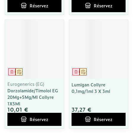
Réservez
Réservez
Médicament
Sur prescription
Médicament
Sur prescription
Eurogenerics (EG)
Lumigan Collyre
Dorzolamide/Timolol EG
0,1mg/1ml 3 X 3ml
20Mg+5Mg/Ml Collyre
1X5Ml
10,01 €
37,27 €
Réservez
Réservez