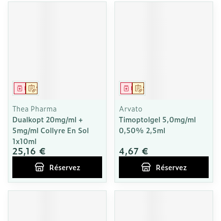
Médicament
Sur prescription
Médicament
Sur prescription
Thea Pharma
Arvato
Dualkopt 20mg/ml +
Timoptolgel 5,0mg/ml
5mg/ml Collyre En Sol
0,50% 2,5ml
1x10ml
25,16 €
4,67 €
Réservez
Réservez