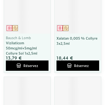
Médicament
Sur prescription
Médicament
Sur prescription
Bausch & Lomb
Xalatan 0,005 % Collyre
Vizilaticom
3x2,5ml
50mcg/ml+5mg/ml
Collyre Sol 1x2,5ml
13,79 €
18,44 €
Réservez
Réservez