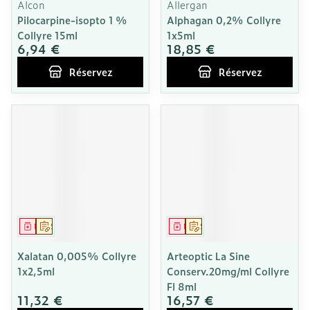
Alcon
Allergan
Pilocarpine-isopto 1 %
Alphagan 0,2% Collyre
Collyre 15ml
1x5ml
6,94 €
18,85 €
Réservez
Réservez
Médicament
Sur prescription
Médicament
Sur prescription
Xalatan 0,005% Collyre
Arteoptic La Sine
1x2,5ml
Conserv.20mg/ml Collyre
Fl 8ml
11,32 €
16,57 €