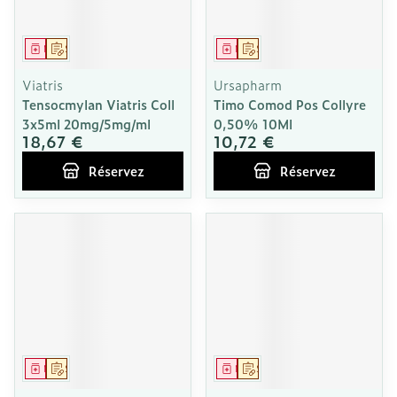
Médicament
Sur prescription
Médicament
Sur prescription
Viatris
Ursapharm
Tensocmylan Viatris Coll
Timo Comod Pos Collyre
3x5ml 20mg/5mg/ml
0,50% 10Ml
18,67 €
10,72 €
Réservez
Réservez
Médicament
Sur prescription
Médicament
Sur prescription