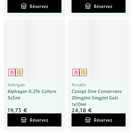
Réservez
Réservez
Médicament
Sur prescription
Médicament
Sur prescription
Allergan
Arvato
Alphagan 0,2% Collyre
Cosopt Sine Conservans
3x5ml
20mg/ml-5mg/ml Gutt
1x10ml
19,73 €
24,18 €
Réservez
Réservez