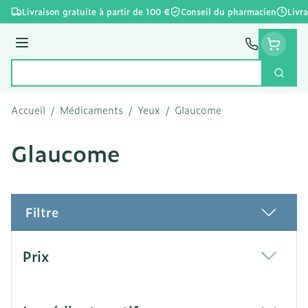
Aller au contenu
Livraison gratuite à partir de 100 €
Conseil du pharmacien
Livr
Menu
Cherc
Rechercher
Accueil
/
Médicaments
/
Yeux
/
Glaucome
Glaucome
Filtre
Passer à la liste des produits
Prix
filter