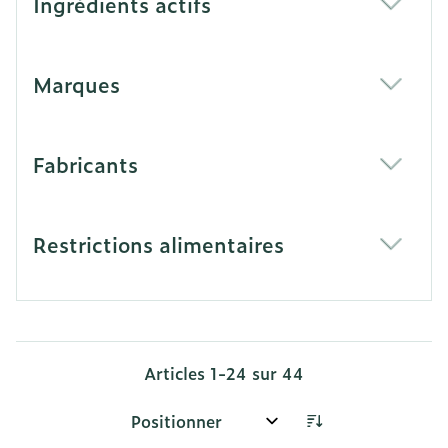
Ingrédients actifs
filter
Marques
filter
Fabricants
filter
Restrictions alimentaires
filter
Articles
1
-
24
sur
44
Trier par: