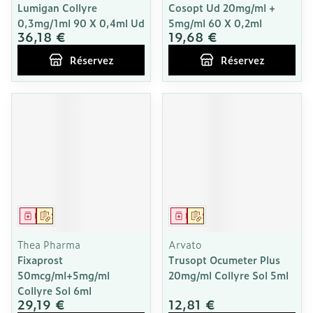
Lumigan Collyre
Cosopt Ud 20mg/ml +
0,3mg/1ml 90 X 0,4ml Ud
5mg/ml 60 X 0,2ml
36,18 €
19,68 €
Réservez
Réservez
Médicament
Sur prescription
Médicament
Sur prescription
Thea Pharma
Arvato
Fixaprost
Trusopt Ocumeter Plus
50mcg/ml+5mg/ml
20mg/ml Collyre Sol 5ml
Collyre Sol 6ml
29,19 €
12,81 €