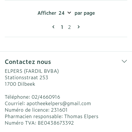
Afficher
par page
Pages
Vous lisez actuellement la pag
Page
1
2
Contactez nous
ELPERS (FARDIL BVBA)
Stationsstraat 253
1700
Dilbeek
Téléphone:
02/4660916
Courriel:
apotheekelpers@
gmail.com
Numéro de licence:
231601
Pharmacien responsable:
Thomas Elpers
Numéro TVA:
BE0438673392