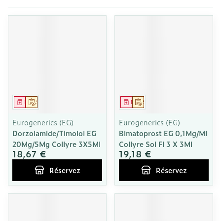
Médicament
Sur prescription
Médicament
Sur prescription
Eurogenerics (EG)
Eurogenerics (EG)
Dorzolamide/Timolol EG
Bimatoprost EG 0,1Mg/Ml
20Mg/5Mg Collyre 3X5Ml
Collyre Sol Fl 3 X 3Ml
18,67 €
19,18 €
Réservez
Réservez