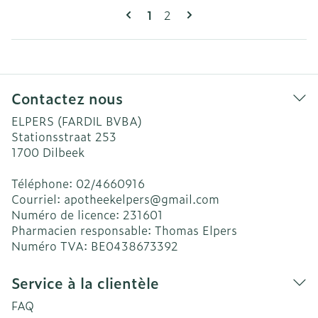
Pages
Vous lisez actuellement la pag
Page
1
2
Contactez nous
ELPERS (FARDIL BVBA)
Stationsstraat 253
1700
Dilbeek
Téléphone:
02/4660916
Courriel:
apotheekelpers@
gmail.com
Numéro de licence:
231601
Pharmacien responsable:
Thomas Elpers
Numéro TVA:
BE0438673392
Service à la clientèle
FAQ