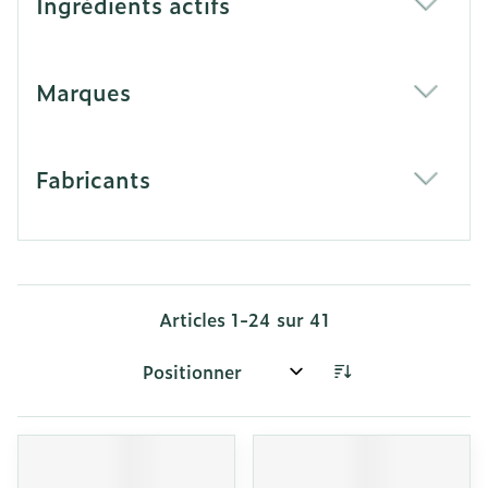
Ingrédients actifs
filter
Marques
filter
Fabricants
filter
Articles
1
-
24
sur
41
Trier par: