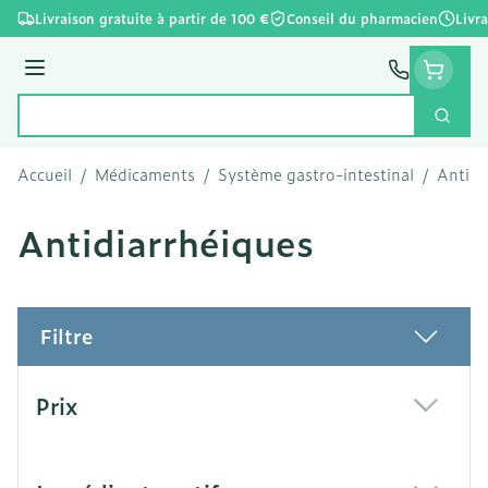
Aller au contenu
Livraison gratuite à partir de 100 €
Conseil du pharmacien
Livr
Menu
Cherc
Rechercher
Accueil
/
Médicaments
/
Système gastro-intestinal
/
Antidi
Antidiarrhéiques
Filtre
Passer à la liste des produits
Prix
filter