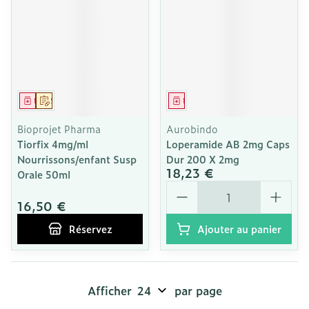
Médicament
Sur prescription
Médicament
Bioprojet Pharma
Aurobindo
Tiorfix 4mg/ml
Loperamide AB 2mg Caps
Nourrissons/enfant Susp
Dur 200 X 2mg
18,23 €
Orale 50ml
Quantité
16,50 €
Réservez
Ajouter au panier
Afficher
par page