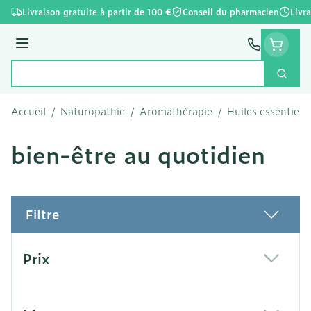
Aller au contenu
Livraison gratuite à partir de 100 €
Conseil du pharmacien
Livr
Menu
Cherc
Rechercher
Accueil
/
Naturopathie
/
Aromathérapie
/
Huiles essentielle
bien-être au quotidien
Filtre
Passer à la liste des produits
Prix
filter