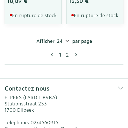
18,89 €
13,30 €
En rupture de stock
En rupture de stock
Afficher
par page
Pages
Vous lisez actuellement la pag
Page
1
2
Contactez nous
ELPERS (FARDIL BVBA)
Stationsstraat 253
1700
Dilbeek
Téléphone:
02/4660916