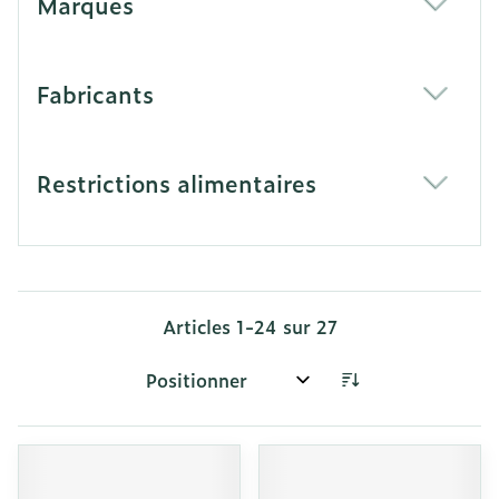
Marques
filter
Fabricants
filter
Restrictions alimentaires
filter
Articles
1
-
24
sur
27
Trier par: