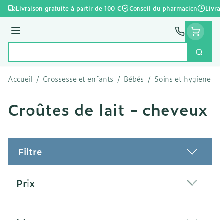
Aller au contenu
Livraison gratuite à partir de 100 €
Conseil du pharmacien
Livr
Menu
Cherc
Rechercher
Accueil
/
Grossesse et enfants
/
Bébés
/
Soins et hygiene
/
Croûtes de lait - cheveux
Filtre
Passer à la liste des produits
Prix
filter