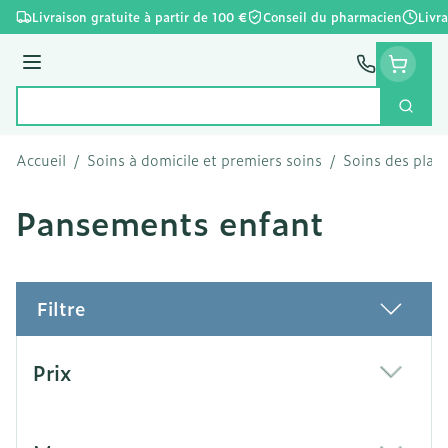
Aller au contenu
Livraison gratuite à partir de 100 €
Conseil du pharmacien
Livr
Menu
Cherc
Rechercher
Accueil
/
Soins à domicile et premiers soins
/
Soins des plaie
Pansements enfant
Filtre
Passer à la liste des produits
Prix
filter