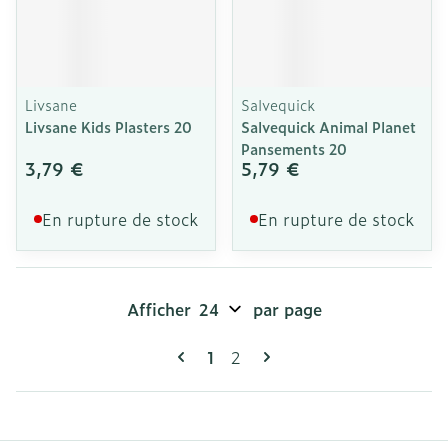
Livsane
Salvequick
Livsane Kids Plasters 20
Salvequick Animal Planet
Pansements 20
3,79 €
5,79 €
En rupture de stock
En rupture de stock
Afficher
par page
Pages
Vous lisez actuellement la pag
Page
1
2