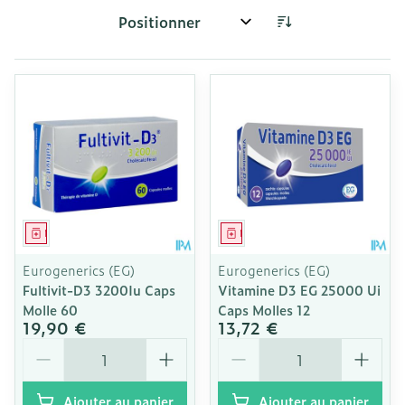
Trier par:
Médicament
Médicament
Eurogenerics (EG)
Eurogenerics (EG)
Fultivit-D3 3200Iu Caps
Vitamine D3 EG 25000 Ui
Molle 60
Caps Molles 12
19,90 €
13,72 €
Quantité
Quantité
Ajouter au panier
Ajouter au panier