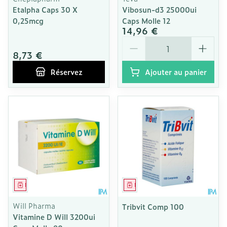
Etalpha Caps 30 X
Vibosun-d3 25000ui
0,25mcg
Caps Molle 12
14,96 €
Quantité
8,73 €
Réservez
Ajouter au panier
Médicament
Médicament
Will Pharma
Tribvit Comp 100
Vitamine D Will 3200ui