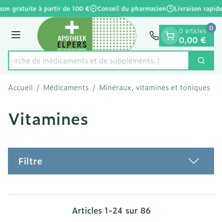
Diapositive 1 de 1
Aller au contenu
on gratuite à partir de 100 €
Conseil du pharmacien
Livraison rapide
0
0 articles
Menu
0,00 €
Recherche de médica
Cherc
Rechercher
Accueil
/
Médicaments
/
Minéraux, vitamines et toniques
/
Vitamines
Filtre
Articles
1
-
24
sur
86