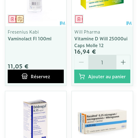
Médicament
Sur prescription
Médicament
Fresenius Kabi
Will Pharma
Vaminolact Fl 100ml
Vitamine D Will 25000ui
Caps Molle 12
16,94 €
Quantité
11,05 €
Réservez
Ajouter au panier