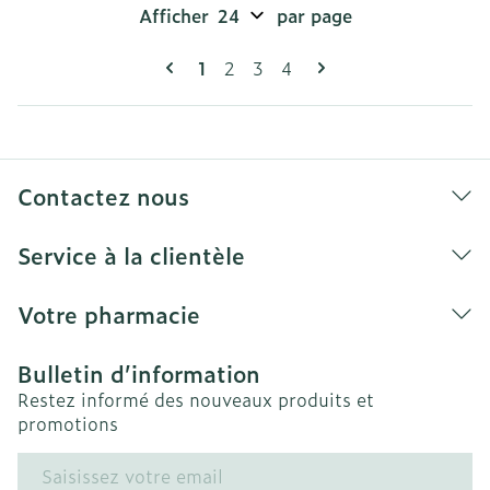
Afficher
par page
Pages
Vous lisez actuellement la page
Page
Page
Page
1
2
3
4
Contactez nous
Service à la clientèle
Votre pharmacie
Bulletin d’information
Restez informé des nouveaux produits et
promotions
Adresse mail