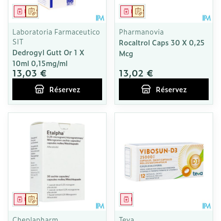
Médicament
Sur prescription
Médicament
Sur prescription
Laboratoria Farmaceutico
Pharmanovia
SIT
Rocaltrol Caps 30 X 0,25
Dedrogyl Gutt Or 1 X
Mcg
10ml 0,15mg/ml
13,03 €
13,02 €
Réservez
Réservez
Médicament
Sur prescription
Médicament
Cheplapharm
Teva