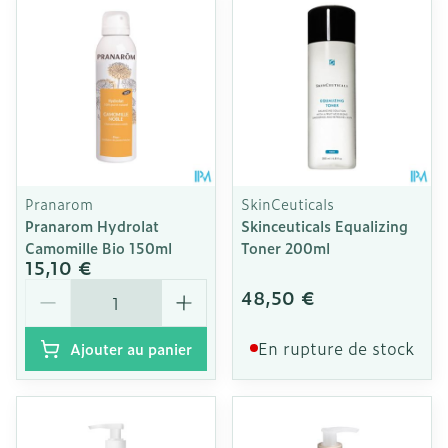
Pranarom
SkinCeuticals
Pranarom Hydrolat
Skinceuticals Equalizing
Camomille Bio 150ml
Toner 200ml
15,10 €
Quantité
48,50 €
En rupture de stock
Ajouter au panier