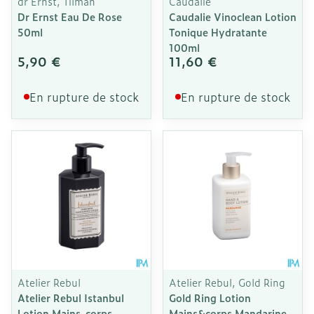
dr Ernst, Tilman
Caudalie
Dr Ernst Eau De Rose
Caudalie Vinoclean Lotion
50ml
Tonique Hydratante
100ml
5,90 €
11,60 €
En rupture de stock
En rupture de stock
Atelier Rebul
Atelier Rebul, Gold Ring
Atelier Rebul Istanbul
Gold Ring Lotion
Lotion Mains-corps
Mains&corps Mandarine