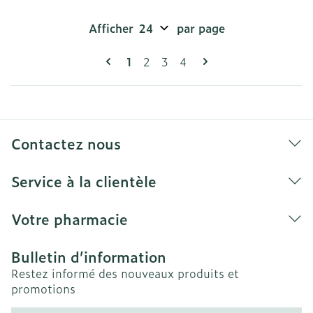
Afficher
par page
Pages
Vous lisez actuellement la page
Page
Page
Page
1
2
3
4
Contactez nous
Service à la clientèle
Votre pharmacie
Bulletin d’information
Restez informé des nouveaux produits et
promotions