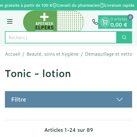
Diapositive 1 de 1
Aller au contenu
n gratuite à partir de 100 €
Conseil du pharmacien
Livraison rapide
0
0 articles
Menu
0,00 €
Cherc
Rechercher
Accueil
/
Beauté, soins et hygiène
/
Démaquillage et nettoy
Tonic - lotion
Filtre
Articles
1
-
24
sur
89