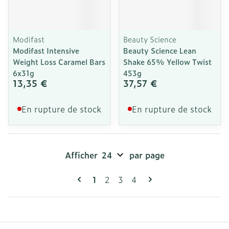
Modifast
Beauty Science
Modifast Intensive
Beauty Science Lean
Weight Loss Caramel Bars
Shake 65% Yellow Twist
6x31g
453g
13,35 €
37,57 €
En rupture de stock
En rupture de stock
Afficher
par page
Pages
Vous lisez actuellement la page
Page
Page
Page
1
2
3
4