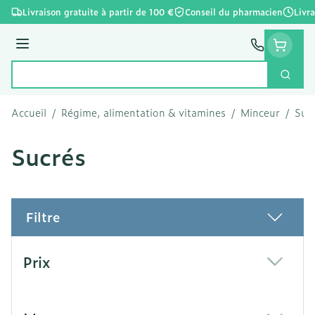
Aller au contenu
Livraison gratuite à partir de 100 €
Conseil du pharmacien
Livr
Menu
Cherc
Rechercher
Accueil
/
Régime, alimentation & vitamines
/
Minceur
/
Subs
Sucrés
Filtre
Passer à la liste des produits
Prix
filter