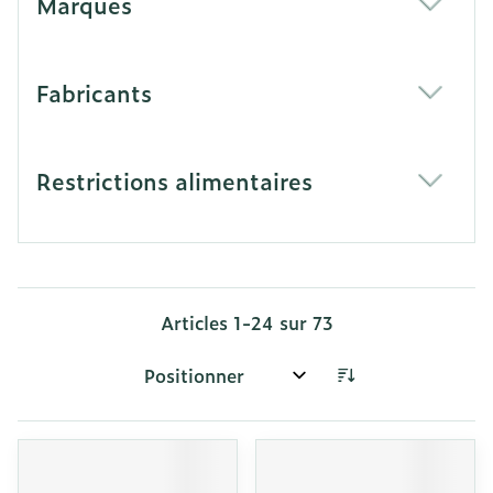
Marques
filter
Fabricants
filter
Restrictions alimentaires
filter
Articles
1
-
24
sur
73
Trier par: