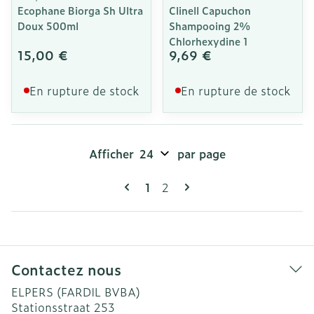
Ecophane Biorga Sh Ultra
Clinell Capuchon
Doux 500ml
Shampooing 2%
Chlorhexydine 1
15,00 €
9,69 €
En rupture de stock
En rupture de stock
Afficher
par page
Pages
Vous lisez actuellement la pag
Page
1
2
Contactez nous
ELPERS (FARDIL BVBA)
Stationsstraat 253