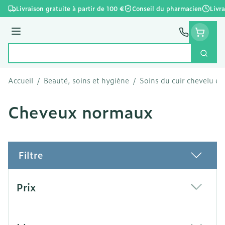
Aller au contenu
Livraison gratuite à partir de 100 €
Conseil du pharmacien
Livr
Menu
Cherc
Rechercher
Accueil
/
Beauté, soins et hygiène
/
Soins du cuir chevelu et
Cheveux normaux
Filtre
Passer à la liste des produits
Prix
filter