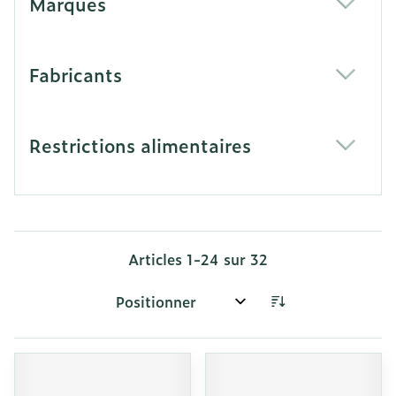
Marques
filter
Fabricants
filter
Restrictions alimentaires
filter
Articles
1
-
24
sur
32
Trier par: