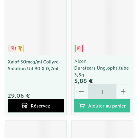
Médicament
Sur prescription
Médicament
Alcon
Xalof 50mcg/ml Collyre
Duratears Ung.opht.tube
Solution Ud 90 X 0,2ml
3,5g
5,88 €
Quantité
29,06 €
Réservez
Ajouter au panier