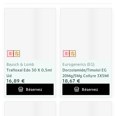
Médicament
Sur prescription
Médicament
Sur prescription
Bausch & Lomb
Eurogenerics (EG)
Trafloxal Edo 30 X 0,5ml
Dorzolamide/Timolol EG
Ud
20Mg/5Mg Collyre 3X5Ml
16,89 €
18,67 €
Réservez
Réservez