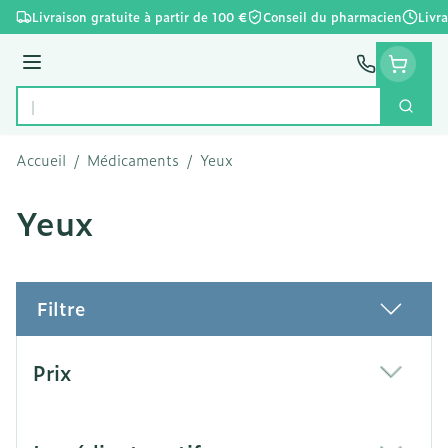
Aller au contenu
Livraison gratuite à partir de 100 €
Conseil du pharmacien
Livr
Menu
Cherc
Rechercher
Accueil
/
Médicaments
/
Yeux
Yeux
Filtre
Passer à la liste des produits
Prix
filter