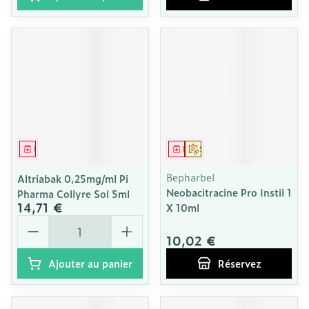
Médicament
Médicament
Sur prescription
Bepharbel
Altriabak 0,25mg/ml Pi
Neobacitracine Pro Instil 1
Pharma Collyre Sol 5ml
14,71 €
X 10ml
Quantité
10,02 €
Ajouter au panier
Réservez