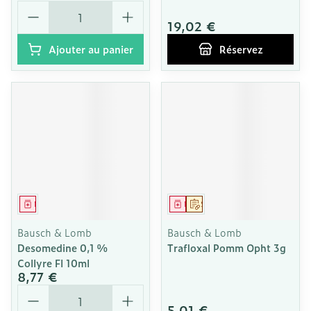
Quantité
19,02 €
Ajouter au panier
Réservez
Médicament
Médicament
Sur prescription
Bausch & Lomb
Bausch & Lomb
Desomedine 0,1 %
Trafloxal Pomm Opht 3g
Collyre Fl 10ml
8,77 €
Quantité
5,01 €