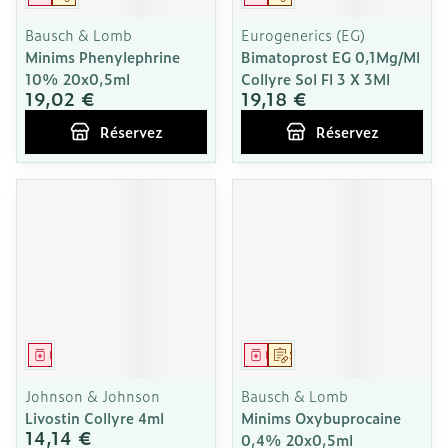
Bausch & Lomb
Eurogenerics (EG)
Minims Phenylephrine
Bimatoprost EG 0,1Mg/Ml
10% 20x0,5ml
Collyre Sol Fl 3 X 3Ml
19,02 €
19,18 €
Réservez
Réservez
Médicament
Médicament
Sur prescription
Johnson & Johnson
Bausch & Lomb
Livostin Collyre 4ml
Minims Oxybuprocaine
14,14 €
0,4% 20x0,5ml