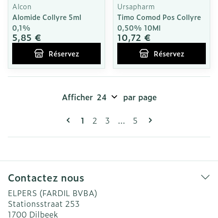
Alcon
Ursapharm
Alomide Collyre 5ml
Timo Comod Pos Collyre
0,1%
0,50% 10Ml
5,85 €
10,72 €
Réservez
Réservez
Afficher
par page
Pages
Vous lisez actuellement la page
Page
Page
Page
1
2
3
...
5
Contactez nous
ELPERS (FARDIL BVBA)
Stationsstraat 253
1700
Dilbeek