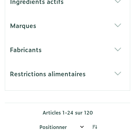
Ingrédients actifs
filter
Marques
filter
Fabricants
filter
Restrictions alimentaires
filter
Articles
1
-
24
sur
120
Trier par: