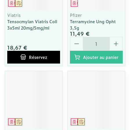
Médicament
Sur prescription
Médicament
Viatris
Pfizer
Tensocmylan Viatris Coll
Terramycine Ung Opht
3x5ml 20mg/5mg/ml
3,5g
11,49 €
Quantité
18,67 €
Réservez
Ajouter au panier
Médicament
Sur prescription
Médicament
Sur prescription