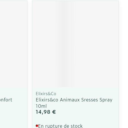
CBD
Elixirs&Co
onfort
Elixirs&co Animaux Sresses Spray
10ml
14,98 €
En rupture de stock