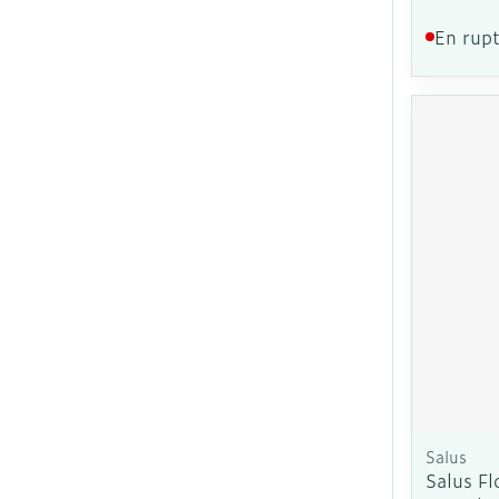
En rupt
Salus
Salus Fl