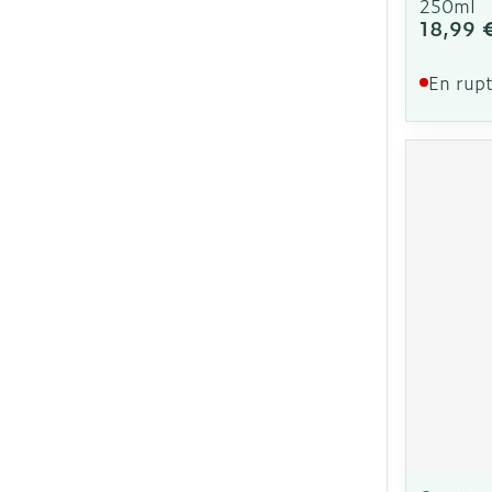
250ml
18,99 
En rupt