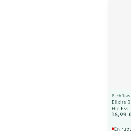
Ronflement
Bachflow
Elixirs 
Hle Ess
16,99 
En rupt