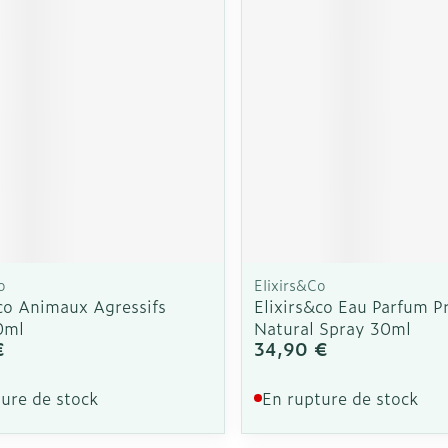
Soin intim
Ombres à paupières
Massage
Afficher plus
cessoires
Masques chirurgique
Afficher pl
ge
Compléments
Répulsifs a
nutritionnels
mentation
 - peau
o
Elixirs&Co
&co Animaux Agressifs
Elixirs&co Eau Parfum P
0ml
Natural Spray 30ml
€
34,90 €
ure de stock
En rupture de stock