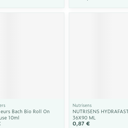
ers
Nutrisens
Fleurs Bach Bio Roll On
NUTRISENS HYDRAFAS
use 10ml
36X90 ML
€
0,87 €