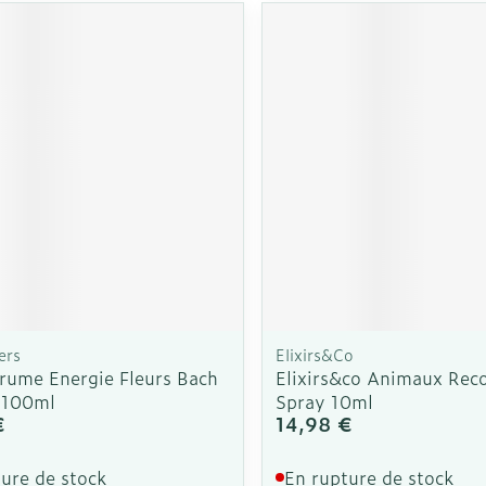
Autobronzants
Rasage
ers
Elixirs&Co
Brume Energie Fleurs Bach
Elixirs&co Animaux Rec
. 100ml
Spray 10ml
€
14,98 €
ure de stock
En rupture de stock