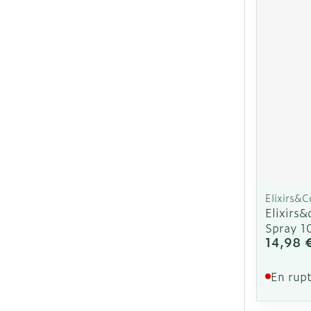
Cheveux
Piluliers et ac
Soins du visa
Taches de pig
Peau sensible
irritée
Elixirs&C
Peau mixte
Elixirs
Spray 1
Peau terne
14,98 
Afficher plus
En rupt