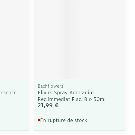
e
Eau micellaire
Yeux
us
Afficher plus
nti-insectes
Senteur
Bachflowers
resence
Elixirs Spray Amb.anim
Rec.immediat Flac. Bio 50ml
21,99 €
En rupture de stock