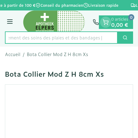
Diapositive 1 de 1
Aller au contenu
e à partir de 100 €
Conseil du pharmacien
Livraison rapide
L
0
0 articles
Menu
0,00 €
apidement des soins des plaies et des bandages
Cherc
Rechercher
Accueil
/
Bota Collier Mod Z H 8cm Xs
Bota Collier Mod Z H 8cm Xs