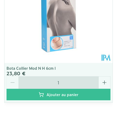
Paquet
Température ambiante (15°C -
Préservation
25°C)
Bota Collier Mod N H 6cm l
23,80 €
Quantité
Ajouter au panier