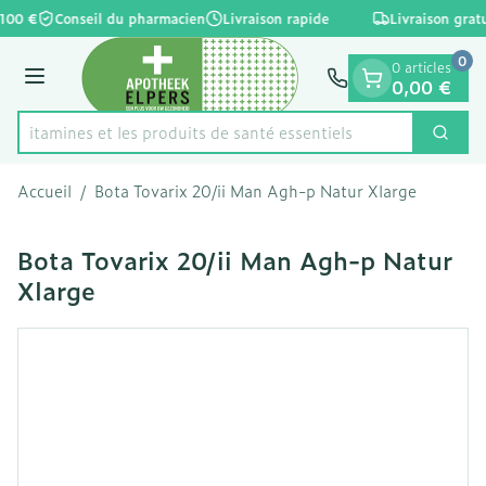
Diapositive 1 de 1
Aller au contenu
 100 €
Conseil du pharmacien
Livraison rapide
Livraison gratu
0
0 articles
Menu
0,00 €
es vitamines et les produits de santé essentiels
Cherc
Rechercher
Accueil
/
Bota Tovarix 20/ii Man Agh-p Natur Xlarge
Bota Tovarix 20/ii Man Agh-p Natur
Xlarge