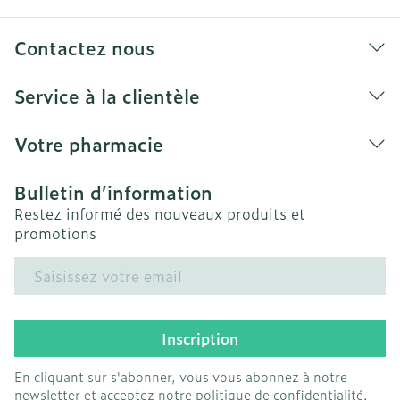
Conservez vos bas à l'abri de l'humidité et du
soleil à température ambiante.
Contactez nous
Certaines huiles, crèmes ou pommades peuvent
endommager les bas.
Service à la clientèle
Nous déclinons toute responsabilité en cas
d'une mauvaise utilisation ou d'une
Votre pharmacie
modification du produit par le patient.
Bulletin d’information
Restez informé des nouveaux produits et
promotions
Adresse mail
Inscription
En cliquant sur s'abonner, vous vous abonnez à notre
newsletter et acceptez notre
politique de confidentialité
.