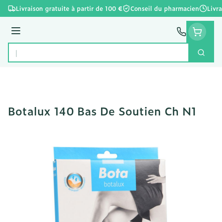
Aller au contenu
Livraison gratuite à partir de 100 €
Conseil du pharmacien
Livr
Menu
Cherc
Rechercher
Botalux 140 Bas De Soutien Ch N1