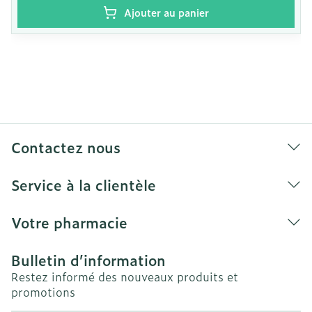
Rincer abondamment sans essorer.
Ajouter au panier
Ne pas donner au nettoyage à sec, ne pas
repasser.
Pour le séchage: placer dans une serviette
épaisse, en l'enroulant bien. Ne le placez pas
sur le chauffage ou au soleil.
Conservez vos bas à l'abri de l'humidité et du
soleil à température ambiante.
Contactez nous
Certaines huiles, crèmes ou pommades peuvent
endommager les bas.
Service à la clientèle
Nous déclinons toute responsabilité en cas
d'une mauvaise utilisation ou d'une
Votre pharmacie
modification du produit par le patient
Bulletin d’information
Restez informé des nouveaux produits et
promotions