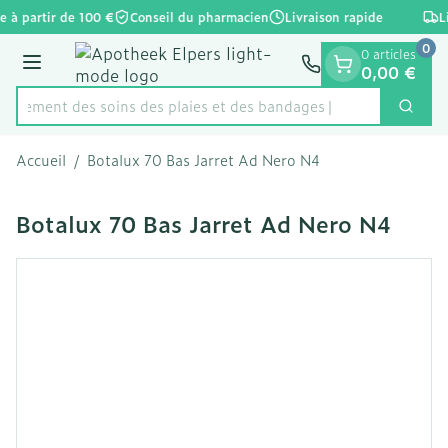
Diapositive 1 de 1
Aller au contenu
e à partir de 100 €
Conseil du pharmacien
Livraison rapide
L
0
0 articles
Menu
0,00 €
apidement des soins des plaies et des bandages
Cherc
Rechercher
Accueil
/
Botalux 70 Bas Jarret Ad Nero N4
Botalux 70 Bas Jarret Ad Nero N4