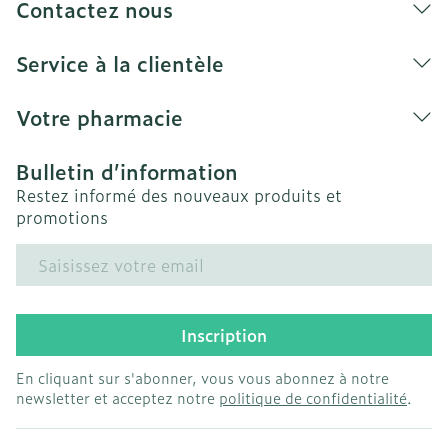
soleil à température ambiante.
Contactez nous
Certaines huiles, crèmes ou pommades peuvent
endommager les bas.
Service à la clientèle
Nous déclinons toute responsabilité en cas
d'une mauvaise utilisation ou d'une
Votre pharmacie
modification du produit par le patient
Bulletin d’information
Restez informé des nouveaux produits et
promotions
Adresse mail
Inscription
En cliquant sur s'abonner, vous vous abonnez à notre
newsletter et acceptez notre
politique de confidentialité
.