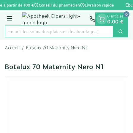
Diapositive 1 de 1
Aller au contenu
e à partir de 100 €
Conseil du pharmacien
Livraison rapide
L
0
0 articles
Menu
0,00 €
apidement des soins des plaies et des bandages
Cherc
Rechercher
Accueil
/
Botalux 70 Maternity Nero N1
Botalux 70 Maternity Nero N1