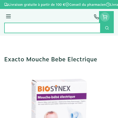
Aller au contenu
Livraison gratuite à partir de 100 €
Conseil du pharmacien
Livr
Menu
Cherc
Rechercher
Exacto Mouche Bebe Electrique