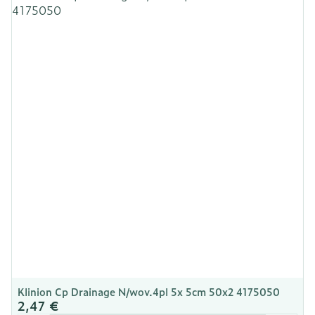
Longueur
100 mm
Profondeur
135 mm
Température ambiante (15°C -
Préservation
25°C)
Klinion Cp Drainage N/wov.4pl 5x 5cm 50x2 4175050
2,47 €