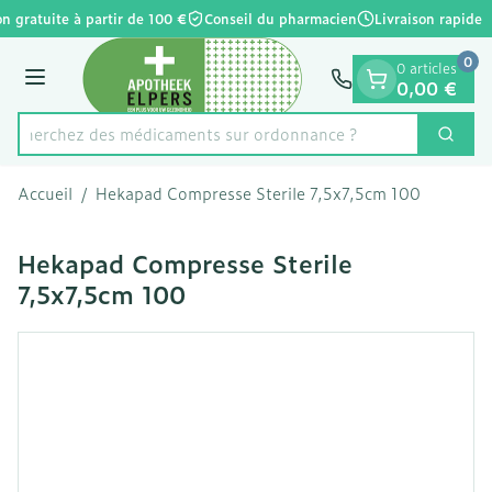
Diapositive 1 de 1
Aller au contenu
on gratuite à partir de 100 €
Conseil du pharmacien
Livraison rapide
0
0 articles
Menu
0,00 €
s cherchez des médicaments sur ordonnance ?
Cherc
Rechercher
Accueil
/
Hekapad Compresse Sterile 7,5x7,5cm 100
Hekapad Compresse Sterile
7,5x7,5cm 100