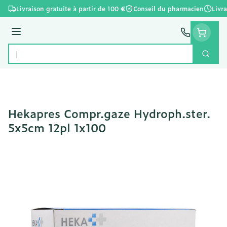
Aller au contenu
Livraison gratuite à partir de 100 €
Conseil du pharmacien
Livr
Menu
Cherc
Rechercher
Hekapres Compr.gaze Hydroph.ster.
5x5cm 12pl 1x100