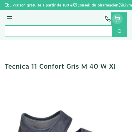
Aller au contenu
Livraison gratuite à partir de 100 €
Conseil du pharmacien
Livr
Menu
Cherc
Rechercher
Tecnica 11 Confort Gris M 40 W Xl