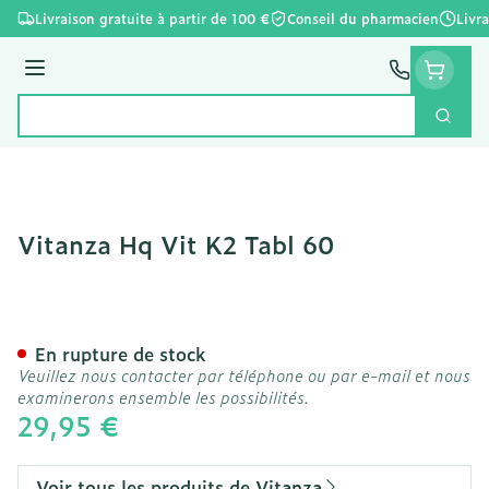
Aller au contenu
Livraison gratuite à partir de 100 €
Conseil du pharmacien
Livr
Menu
Cherc
Rechercher
Vitanza Hq Vit K2 Tabl 60
Vitanza Hq Vit K2 Tabl 60
En rupture de stock
Veuillez nous contacter par téléphone ou par e-mail et nous
examinerons ensemble les possibilités.
29,95 €
Voir tous les produits de Vitanza