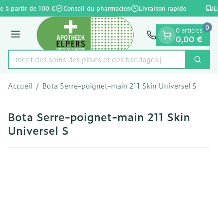
Diapositive 1 de 1
Aller au contenu
e à partir de 100 €
Conseil du pharmacien
Livraison rapide
L
0
0 articles
Menu
0,00 €
apidement des soins des plaies et des bandages
Cherc
Rechercher
Accueil
/
Bota Serre-poignet-main 211 Skin Universel S
Bota Serre-poignet-main 211 Skin
Universel S