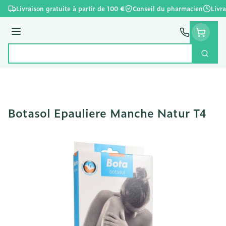
Aller au contenu
Livraison gratuite à partir de 100 €
Conseil du pharmacien
Livr
Menu
Cherc
Rechercher
Botasol Epauliere Manche Natur T4