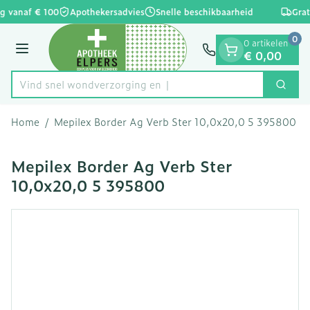
Dia 1 van 1
Ga naar de inhoud
g vanaf € 100
Apothekersadvies
Snelle beschikbaarheid
Grat
0
0 artikelen
Menu
€ 0,00
Vind snel wondverzor
Zoek
Product, merk, categorie...
Home
/
Mepilex Border Ag Verb Ster 10,0x20,0 5 395800
Mepilex Border Ag Verb Ster
10,0x20,0 5 395800