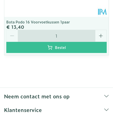
zorgen voor extra stabiliteit
Super comfortabele inlegzolen
: De uitneembare
inlegzolen kunnen worden aangepast of
Bota Podo 16 Voorvoetkussen 1paar
vervangen door maatwerk
€ 13,40
Superlicht
Aantal
Bestel
Neem contact met ons op
Klantenservice