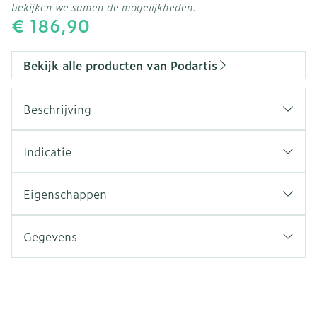
bekijken we samen de mogelijkheden.
€ 186,90
Bekijk alle producten van Podartis
Beschrijving
Indicatie
Eigenschappen
Een aangepast weefsel:
Auto modellerend
weefsel of met
warmte
Gegevens
modelleerbaar
weefsel: Zowel Flex-pell® als
CNK
3049764
Setaform® passen zich aan de voetdeformaties
aan en verhinderen pijnlijke wrijvingen. Of het
Organisaties
Bota
weefsel wordt modelleerbaar door opwarming.