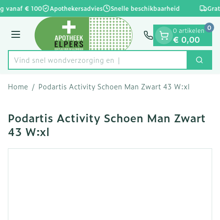
Dia 1 van 1
Ga naar de inhoud
g vanaf € 100
Apothekersadvies
Snelle beschikbaarheid
Grat
0
0 artikelen
Menu
€ 0,00
Vind snel wondverzorg
Zoek
Product, merk, categorie...
Home
/
Podartis Activity Schoen Man Zwart 43 W:xl
Podartis Activity Schoen Man Zwart
43 W:xl