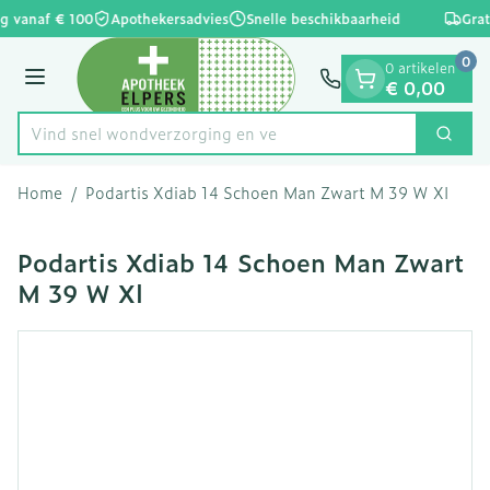
Dia 1 van 1
Ga naar de inhoud
g vanaf € 100
Apothekersadvies
Snelle beschikbaarheid
Grat
0
0 artikelen
Menu
€ 0,00
Vind snel wondverzorgi
Zoek
Product, merk, categorie...
Home
/
Podartis Xdiab 14 Schoen Man Zwart M 39 W Xl
Podartis Xdiab 14 Schoen Man Zwart
M 39 W Xl