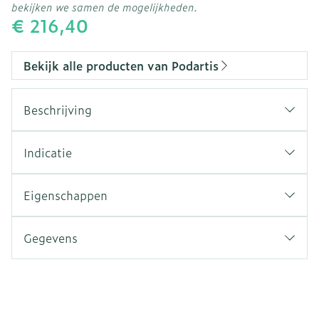
bekijken we samen de mogelijkheden.
€ 216,40
Bekijk alle producten van Podartis
Beschrijving
Indicatie
Comfortschoen voor diabetespatiënten met
problemen van pijn, oedeem, ontstekingen,
Eigenschappen
voetvervormingen, instabiliteit,…
Weefsel: Flex-Pell®
Wijdte: XL
Gegevens
Kleur: Zwart
CNK
3770484
Binnenzool: Uitneembaar, aanpasbaar
Buitenzool: Rigide, bootvormig
Organisaties
Bota
Verpakking: per paar