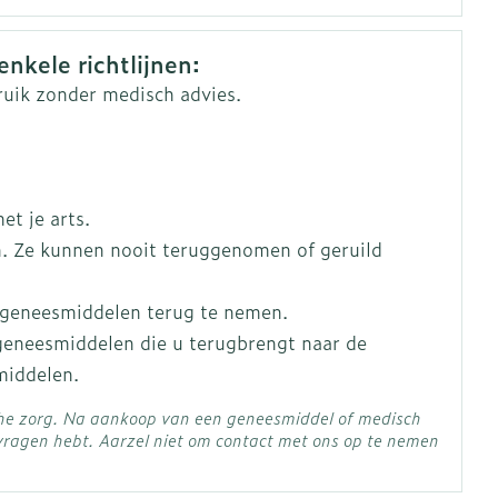
oet
geneesmiddelen
rics & Consumer
Toon meer
enkele richtlijnen:
ruik zonder medisch advies.
erende
Parfums en
geurproducten
t je arts.
. Ze kunnen nooit teruggenomen of geruild
 geneesmiddelen terug te nemen.
 geneesmiddelen die u terugbrengt naar de
middelen.
che zorg. Na aankoop van een geneesmiddel of medisch
CBD
vragen hebt. Aarzel niet om contact met ons op te nemen
C - 25°C)