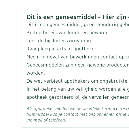
Toon meer
Enkel en v
Nederlands
Duits
Frans
Organisaties
Eurogenerics (EG) Gene
Toon meer
Schizofrenie: dosisaanpassing is niet nodig.
Toon meer
Veiligheidsinformatie
Bipolaire stoornis: 400 tot 800 mg/dag
Dit is een geneesmiddel - Hier zijn 
Merken
Eurogenerics (EG)
1 uur voor een maaltijd innemen
Dit is een geneesmiddel, geen langdurig geb
rging
Supplementen
Insectenw
Buiten bereik van kinderen bewaren.
n
Mondmaskers
middelen
Breedte
97 mm
Startdosering
Lees de bijsluiter zorgvuldig.
nissen
Dag 1: 50 mg/dag
Raadpleeg je arts of apotheker.
d -
Lengte
105 mm
Dag 2: 100 mg/dag
Neem in geval van bijwerkingen contact op me
uid
Dag 3: 200 mg/dag
Geneesmiddelen zijn geen gewone producten
id
Diepte
65 mm
Dag 4: 300 mg/dag
worden.
Aanbevolen dagelijkse dosis: 300 mg/dag
De wet verbiedt apothekers om ongebruikte
Hoeveelheid
Onderhoudsdosering: 200 tot 300 mg/dag
120
In het belang van uw veiligheid worden alle
Verpakking
Inname voor het slapengaan
apotheek gesorteerd bij de vervallen genees
Actieve
Als apotheker bieden we persoonlijke farmaceutis
quetiapine fumaraat
300 mg tot 800 mg per dag
Ingrediënten
Zelfbruiner
Scheren
hulpmiddel kun je contact met ons opnemen als je 
Inname voor het slapengaan
via mail of telefoon.
Behoud
Kamertemperatuur (15°