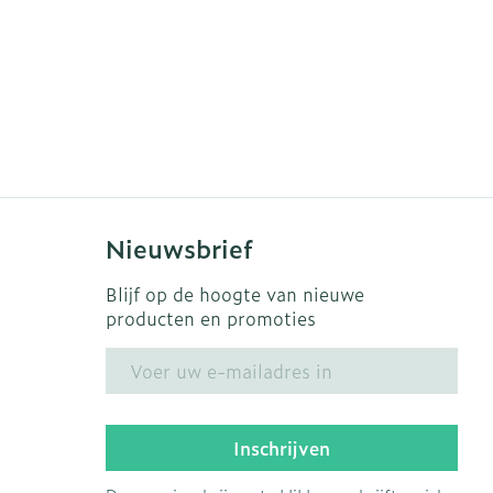
s in te nemen.
oodzakelijk zijn.
Nieuwsbrief
d worden, zonder voedsel.
Blijf op de hoogte van nieuwe
t worden en mogen niet gedeeld, gekauwd of
producten en promoties
E-mail adres
Inschrijven