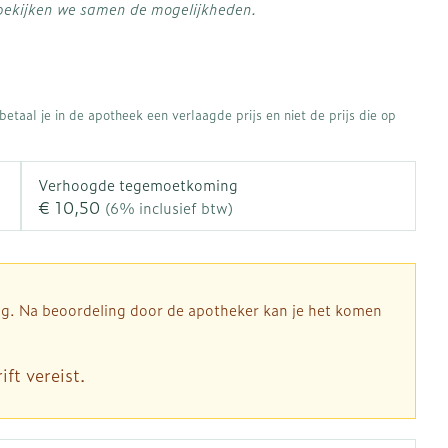
Botten, spieren en
 bekijken we samen de mogelijkheden.
ten
Toon meer
gewrichten
vogels
Fytotherapie
Wondzorg
rapie
Toon meer
Diagnosetesten en
 stress
Vlooien en teken
etaal je in de apotheek een verlaagde prijs en niet de prijs die op
meetapparatuur
Oren
Mond en keel
Alcoholtest
ng
Oordopjes
Zuigtabletten
therapie -
Mond, muil of snavel
Verhoogde tegemoetkoming
Bloeddrukmeter
ls
d
 en -druppels
Oorreiniging
Spray - oplossing
€ 10,50
(6% inclusief btw)
Cholesteroltest
l
zen
Oordruppels
Hartslagmeter
n
hulpmiddelen
Toon meer
dig. Na beoordeling door de apotheker kan je het komen
ft vereist.
Ergonomie
herming
nning en -
Hygiëne
Aambeien
es
Ademhaling en zuurstof