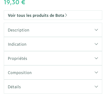
19,30 €
Voir tous les produits de Bota
Description
Indication
Propriétés
Modèle anatomique
Tricot élastique fort
Composition
Sans couture
Contention dégressive sur la rotule
Détails
CNK
0641761