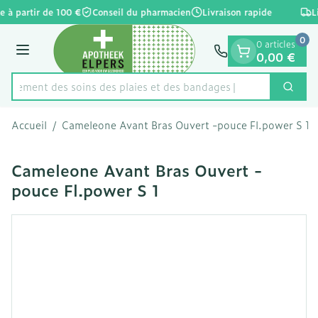
Diapositive 1 de 1
Aller au contenu
e à partir de 100 €
Conseil du pharmacien
Livraison rapide
L
0
0 articles
Menu
0,00 €
apidement des soins des plaies et des bandages
Cherc
Rechercher
Accueil
/
Cameleone Avant Bras Ouvert -pouce Fl.power S 1
Cameleone Avant Bras Ouvert -
pouce Fl.power S 1