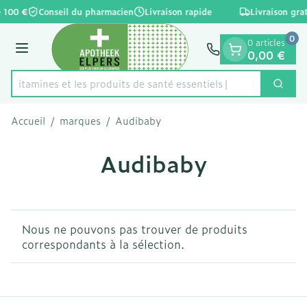
Diapositive 1 de 1
Aller au contenu
e 100 €
Conseil du pharmacien
Livraison rapide
Livraison gra
0
0 articles
Menu
0,00 €
es vitamines et les produits de santé essentiels
Cherc
Rechercher
Accueil
/
marques
/
Audibaby
Audibaby
Nous ne pouvons pas trouver de produits
correspondants à la sélection.