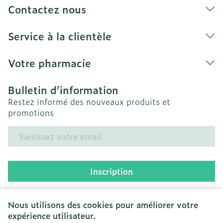
Contactez nous
Service à la clientèle
Votre pharmacie
Bulletin d’information
Restez informé des nouveaux produits et
promotions
Adresse mail
Inscription
En cliquant sur s'abonner, vous vous abonnez à notre
newsletter et acceptez notre
politique de confidentialité
.
Nous utilisons des cookies pour améliorer votre
expérience utilisateur.