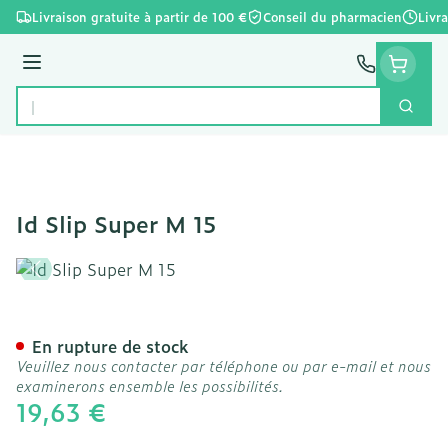
Aller au contenu
Livraison gratuite à partir de 100 €
Conseil du pharmacien
Livr
Menu
Cherc
Rechercher
Id Slip Super M 15
Id Slip Super M 15
En rupture de stock
Veuillez nous contacter par téléphone ou par e-mail et nous
examinerons ensemble les possibilités.
19,63 €